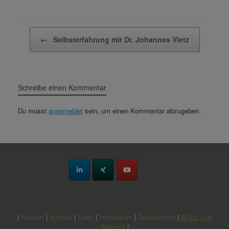
Beitragsnavigation
←
Selbsterfahrung mit Dr. Johannes Vietz
Schreibe einen Kommentar
Du musst
angemeldet
sein, um einen Kommentar abzugeben.
|
Kontakt
|
Anreise
|
Links
|
Impressum
|
Datenschutz
|
AGBs und
Widerruf
|