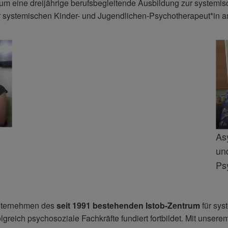
aum eine dreijährige berufsbegleitende Ausbildung zur systemi
r systemischen Kinder- und Jugendlichen-Psychotherapeut*in a
As
un
Ps
unternehmen des
seit 1991 bestehenden Istob-Zentrum
für sys
lgreich psychosoziale Fachkräfte fundiert fortbildet. Mit unser