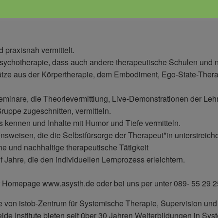
 praxisnah vermittelt.
 Psychotherapie, dass auch andere therapeutische Schulen und 
tze aus der Körpertherapie, dem Embodiment, Ego-State-Thera
minare, die Theorievermittlung, Live-Demonstrationen der Leh
ruppe zugeschnitten, vermitteln.
s kennen und Inhalte mit Humor und Tiefe vermitteln.
weisen, die die Selbstfürsorge der Therapeut*in unterstreich
he und nachhaltige therapeutische Tätigkeit
Jahre, die den individuellen Lernprozess erleichtern.
er Homepage www.asysth.de oder bei uns per unter 089- 55 29 2
on istob-Zentrum für Systemische Therapie, Supervision und Be
ide Institute bieten seit über 30 Jahren Weiterbildungen in Sy