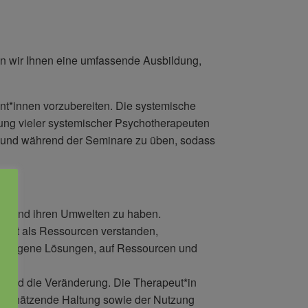
ten wir Ihnen eine umfassende Ausbildung,
ent*innen vorzubereiten. Die systemische
rung vieler systemischer Psychotherapeuten
n und während der Seminare zu üben, sodass
en und ihren Umwelten zu haben.
omit als Ressourcen verstanden,
 gelungene Lösungen, auf Ressourcen und
eben und die Veränderung. Die Therapeut*in
ertschätzende Haltung sowie der Nutzung