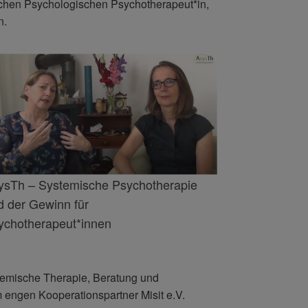
schen Psychologischen Psychotherapeut*in,
n.
ysTh – Systemische Psychotherapie
d der Gewinn für
ychotherapeut*innen
temische Therapie, Beratung und
em engen Kooperationspartner Misit e.V.