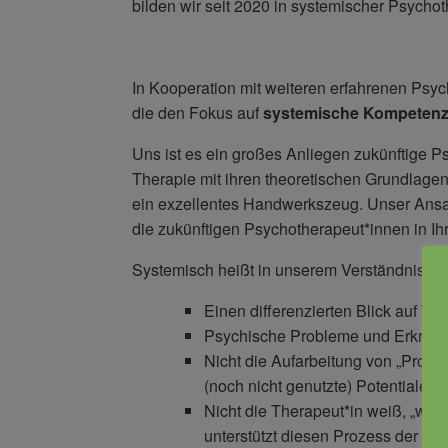
bilden wir seit 2020 in systemischer Psychot
In Kooperation mit weiteren erfahrenen Psyc
die den Fokus auf
systemische Kompeten
Uns ist es ein großes Anliegen zukünftige Ps
Therapie mit ihren theoretischen Grundlage
ein exzellentes Handwerkszeug. Unser Ansat
die zukünftigen Psychotherapeut*innen in Ihr
Systemisch heißt in unserem Verständnis:
Einen differenzierten Blick auf 
Psychische Probleme und Erkranku
Nicht die Aufarbeitung von „Prob
(noch nicht genutzte) Potentiale,
Nicht die Therapeut*in weiß, „was r
unterstützt diesen Prozess der Ak