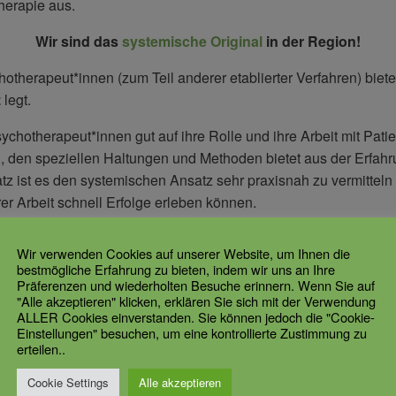
herapie aus.
Wir sind das
systemische Original
in der Region!
hotherapeut*innen (zum Teil anderer etablierter Verfahren) bie
z
legt.
ychotherapeut*innen gut auf ihre Rolle und ihre Arbeit mit Pati
n, den speziellen Haltungen und Methoden bietet aus der Erfah
z ist es den systemischen Ansatz sehr praxisnah zu vermittel
er Arbeit schnell Erfolge erleben können.
Wir verwenden Cookies auf unserer Website, um Ihnen die
bestmögliche Erfahrung zu bieten, indem wir uns an Ihre
Wechselwirkungen und Muster in Systemen und zwischen System
Präferenzen und wiederholten Besuche erinnern. Wenn Sie auf
ngen werden als (nicht funktionierende) Lösungsmuster und s
"Alle akzeptieren" klicken, erklären Sie sich mit der Verwendung
ALLER Cookies einverstanden. Sie können jedoch die "Cookie-
lemen“ steht im Zentrum, sondern die Fokussierung auf bereits
Einstellungen" besuchen, um eine kontrollierte Zustimmung zu
erteilen..
ichtig ist“, sondern die Patient*in ist Expert*in für sich, ihr L
Cookie Settings
Alle akzeptieren
tivierung von Selbstwirksamkeit durch eine einfühlsame und w